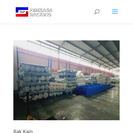
Rak Kain