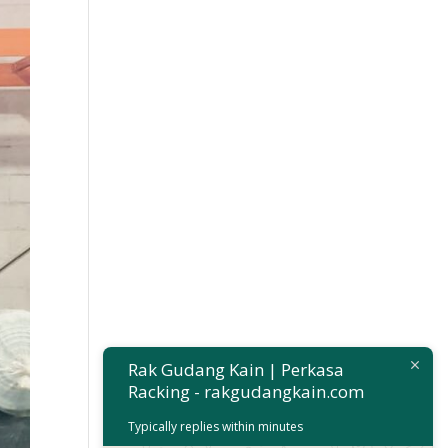
Rak Gudang Kain | Perkasa
Racking - rakgudangkain.com
Typically replies within minutes